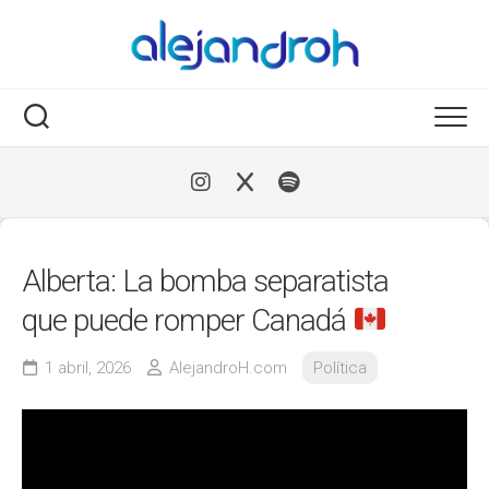
Skip
to
content
Alberta: La bomba separatista
que puede romper Canadá
1 abril, 2026
AlejandroH.com
Política