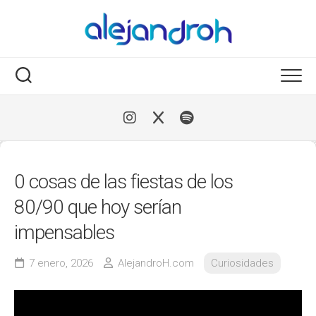
Skip
to
content
0 cosas de las fiestas de los
80/90 que hoy serían
impensables
7 enero, 2026
AlejandroH.com
Curiosidades