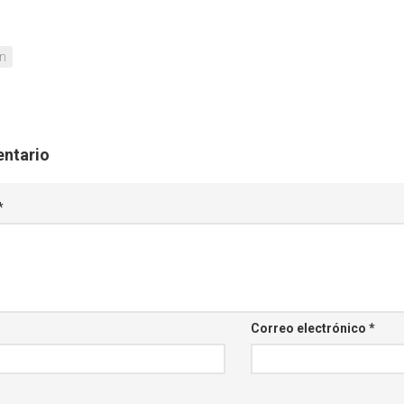
ón
entario
*
Correo electrónico
*