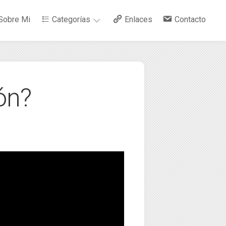
Sobre Mi
Categorías
Enlaces
Contacto
–
Arte
ón?
–
Bebidas
–
Ciencia
–
Cocina
–
Curiosidades