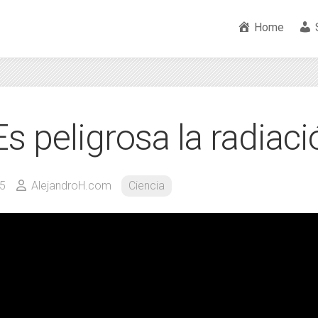
Home
s peligrosa la radiaci
25
AlejandroH.com
Ciencia